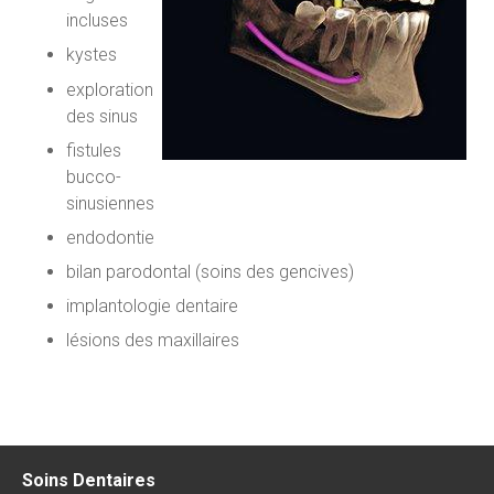
incluses
kystes
exploration
des sinus
fistules
bucco-
sinusiennes
endodontie
bilan parodontal (soins des gencives)
implantologie dentaire
lésions des maxillaires
Soins Dentaires