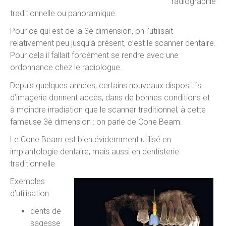
radiographie
traditionnelle ou panoramique.
Pour ce qui est de la 3è dimension, on l’utilisait
relativement peu jusqu’à présent, c’est le scanner dentaire.
Pour cela il fallait forcément se rendre avec une
ordonnance chez le radiologue.
Depuis quelques années, certains nouveaux dispositifs
d’imagerie donnent accès, dans de bonnes conditions et
à moindre irradiation que le scanner traditionnel, à cette
fameuse 3è dimension : on parle de Cone Beam.
Le Cone Beam est bien évidemment utilisé en
implantologie dentaire, mais aussi en dentisterie
traditionnelle.
Exemples
d’utilisation :
dents de
sagesse