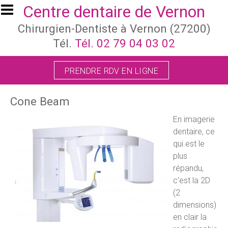
Aller au contenu principal
Centre dentaire de Vernon
Chirurgien-Dentiste à Vernon (27200)
Tél.
Tél. 02 79 04 03 02
PRENDRE RDV EN LIGNE
Cone Beam
En imagerie
dentaire, ce
qui est le
plus
répandu,
c’est la 2D
(2
dimensions)
en clair la