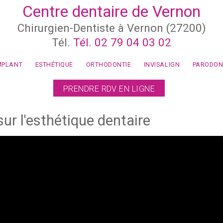
Centre dentaire de Vernon
Chirurgien-Dentiste à Vernon (27200)
Tél.
Tél. 02 79 04 03 02
MPLANT
ESTHÉTIQUE
ORTHODONTIE
INVISALIGN
PARODON
PRENDRE RDV EN LIGNE
ur l'esthétique dentaire