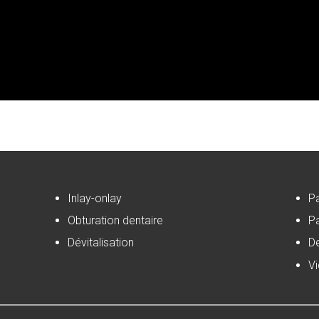
Inlay-onlay
P
Obturation dentaire
Pa
Dévitalisation
D
V