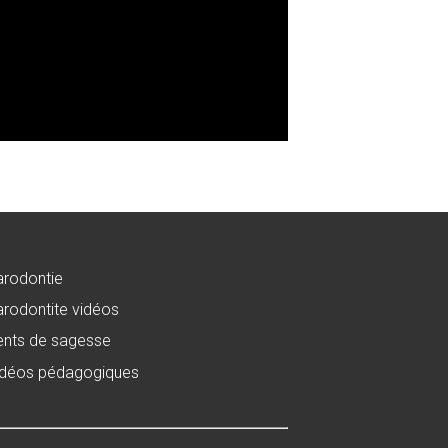
arodontie
rodontite vidéos
ents de sagesse
idéos pédagogiques