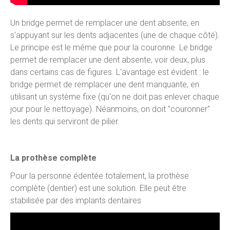
Un bridge permet de remplacer une dent absente, en
s'appuyant sur les dents adjacentes (une de chaque côté).
Le principe est le même que pour la couronne. Le bridge
permet de remplacer une dent absente, voir deux, plus
dans certains cas de figures. L'avantage est évident : le
bridge permet de remplacer une dent manquante, en
utilisant un système fixe (qu'on ne doit pas enlever chaque
jour pour le nettoyage). Néanmoins, on doit "couronner"
les dents qui serviront de pilier.
La prothèse complète
Pour la personne édentée totalement, la prothèse
complète (dentier) est une solution. Elle peut être
stabilisée par des implants dentaires